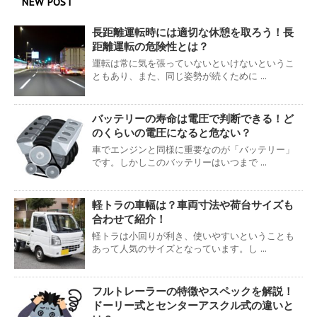
NEW POST
長距離運転時には適切な休憩を取ろう！長
距離運転の危険性とは？
運転は常に気を張っていないといけないというこ
ともあり、また、同じ姿勢が続くために ...
バッテリーの寿命は電圧で判断できる！ど
のくらいの電圧になると危ない？
車でエンジンと同様に重要なのが「バッテリー」
です。しかしこのバッテリーはいつまで ...
軽トラの車幅は？車両寸法や荷台サイズも
合わせて紹介！
軽トラは小回りが利き、使いやすいということも
あって人気のサイズとなっています。し ...
フルトレーラーの特徴やスペックを解説！
ドーリー式とセンターアスクル式の違いと