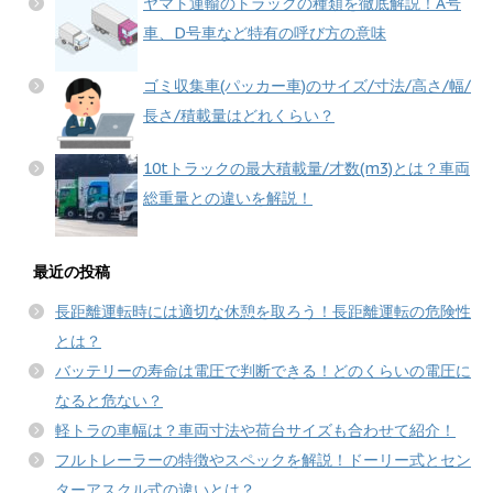
ヤマト運輸のトラックの種類を徹底解説！A号
車、D号車など特有の呼び方の意味
ゴミ収集車(パッカー車)のサイズ/寸法/高さ/幅/
長さ/積載量はどれくらい？
10tトラックの最大積載量/才数(m3)とは？車両
総重量との違いを解説！
最近の投稿
長距離運転時には適切な休憩を取ろう！長距離運転の危険性
とは？
バッテリーの寿命は電圧で判断できる！どのくらいの電圧に
なると危ない？
軽トラの車幅は？車両寸法や荷台サイズも合わせて紹介！
フルトレーラーの特徴やスペックを解説！ドーリー式とセン
ターアスクル式の違いとは？