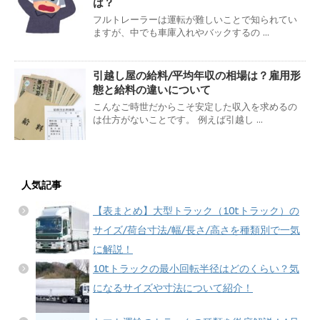
は？
フルトレーラーは運転が難しいことで知られてい
ますが、中でも車庫入れやバックするの ...
引越し屋の給料/平均年収の相場は？雇用形
態と給料の違いについて
こんなご時世だからこそ安定した収入を求めるの
は仕方がないことです。 例えば引越し ...
人気記事
【表まとめ】大型トラック（10tトラック）の
サイズ/荷台寸法/幅/長さ/高さを種類別で一気
に解説！
10tトラックの最小回転半径はどのくらい？気
になるサイズや寸法について紹介！