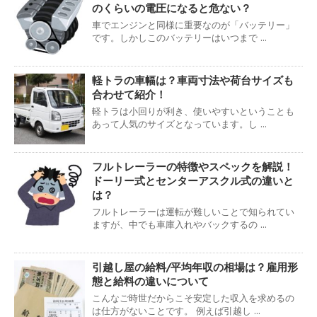
のくらいの電圧になると危ない？
車でエンジンと同様に重要なのが「バッテリー」
です。しかしこのバッテリーはいつまで ...
軽トラの車幅は？車両寸法や荷台サイズも
合わせて紹介！
軽トラは小回りが利き、使いやすいということも
あって人気のサイズとなっています。し ...
フルトレーラーの特徴やスペックを解説！
ドーリー式とセンターアスクル式の違いと
は？
フルトレーラーは運転が難しいことで知られてい
ますが、中でも車庫入れやバックするの ...
引越し屋の給料/平均年収の相場は？雇用形
態と給料の違いについて
こんなご時世だからこそ安定した収入を求めるの
は仕方がないことです。 例えば引越し ...