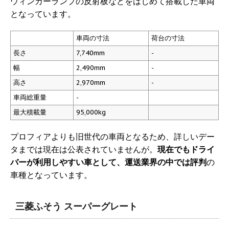
ウィンカーランプの反射板などをはじめて搭載した車両
となっています。
車両の寸法
荷台の寸法
長さ
7,740mm
-
幅
2,490mm
-
高さ
2,970mm
-
車両総重量
-
最大積載量
95,000kg
プロフィアよりも旧世代の車両となるため、詳しいデー
タまでは現在は公表されていませんが。
現在でもドライ
バーが利用しやすい車として、運送業界の中では評判
の
車種となっています。
三菱ふそう スーパーグレート