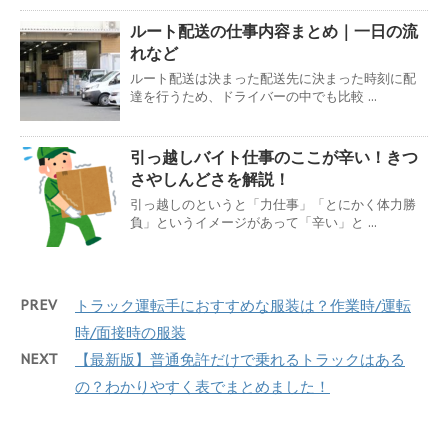
ルート配送の仕事内容まとめ｜一日の流
れなど
ルート配送は決まった配送先に決まった時刻に配
達を行うため、ドライバーの中でも比較 ...
引っ越しバイト仕事のここが辛い！きつ
さやしんどさを解説！
引っ越しのというと「力仕事」「とにかく体力勝
負」というイメージがあって「辛い」と ...
PREV
トラック運転手におすすめな服装は？作業時/運転
時/面接時の服装
NEXT
【最新版】普通免許だけで乗れるトラックはある
の？わかりやすく表でまとめました！