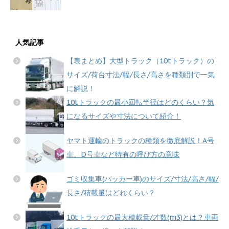
人気記事
【表まとめ】大型トラック（10tトラック）の
サイズ/荷台寸法/幅/長さ/高さを種類別で一気
に解説！
10tトラックの最小回転半径はどのくらい？気
になるサイズや寸法について紹介！
ヤマト運輸のトラックの種類を徹底解説！A号
車、D号車など特有の呼び方の意味
ゴミ収集車(パッカー車)のサイズ/寸法/高さ/幅/
長さ/積載量はどれくらい？
10tトラックの最大積載量/才数(m3)とは？車両