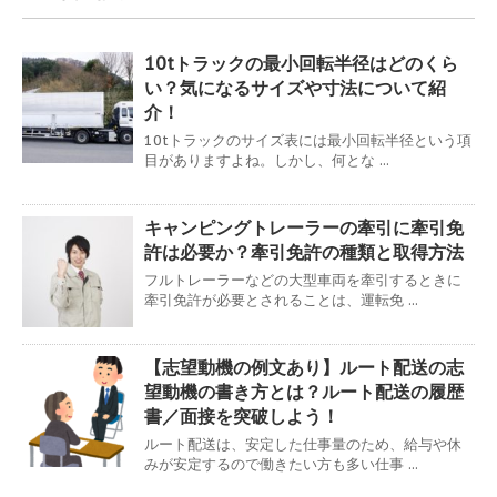
10tトラックの最小回転半径はどのくら
い？気になるサイズや寸法について紹
介！
10tトラックのサイズ表には最小回転半径という項
目がありますよね。しかし、何とな ...
キャンピングトレーラーの牽引に牽引免
許は必要か？牽引免許の種類と取得方法
フルトレーラーなどの大型車両を牽引するときに
牽引免許が必要とされることは、運転免 ...
【志望動機の例文あり】ルート配送の志
望動機の書き方とは？ルート配送の履歴
書／面接を突破しよう！
ルート配送は、安定した仕事量のため、給与や休
みが安定するので働きたい方も多い仕事 ...