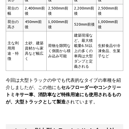
荷台の
2,400mm前
2,500mm前
2,200mm前
2,500mm前
幅
後
後
後
後
荷台の
450mm前
1,000mm前
1,000mm前
520mm前後
高さ
後
後
後
建築現場な
ど。最大積
主な利
土砂、建築
荷物を隙間な
載量6.5t以
生鮮食品や冷
用用
資材から家
く側面から積
上の多くの
凍食品、生菓
途・特
具など幅広
み込み可能
車両は大型
子など
徴
く
ダンプと定
義される
今回は大型トラックの中でも代表的なタイプの車種を紹
介しましたが、この他にも
セルフローダーやコンクリー
トミキサー車、消防車など特殊用途にも使用されるもの
が、大型トラックとして製造
されています。