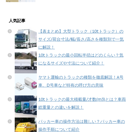
人気記事
【表まとめ】大型トラック（10tトラック）の
サイズ/荷台寸法/幅/長さ/高さを種類別で一気
に解説！
10tトラックの最小回転半径はどのくらい？気
になるサイズや寸法について紹介！
ヤマト運輸のトラックの種類を徹底解説！A号
車、D号車など特有の呼び方の意味
10tトラックの最大積載量/才数(m3)とは？車両
総重量との違いを解説！
パッカー車の操作方法は難しい？パッカー車の
操作手順について紹介