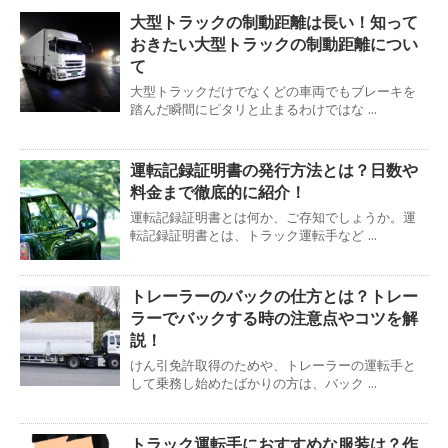
大型トラックの制動距離は長い！知って
おきたい大型トラックの制動距離につい
て
大型トラックだけでなくどの車両でもブレーキを
踏んだ瞬間にピタリと止まるわけではな ...
運転記録証明書の発行方法とは？日数や
料金まで徹底的に紹介！
運転記録証明書とは何か、ご存知でしょうか。運
転記録証明書とは、トラック運転手など ...
トレーラーのバックの仕方とは？トレー
ラーでバックする時の注意点やコツを解
説！
けん引免許取得のためや、トレーラーの運転手と
して乗務し始めたばかりの方は、バック ...
トラック運転手におすすめな服装は？作