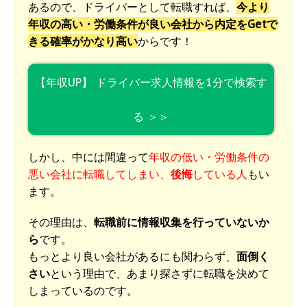
あるので、ドライバーとして転職すれば、
今より
年収の高い・労働条件が良い会社から内定をGetで
きる確率がかなり高い
からです！
【年収UP】 ドライバー求人情報を1分で検索す
る ＞＞
しかし、中には間違って
年収の低い・労働条件の
悪い会社に転職してしまい、
後悔
している人
もい
ます。
その理由は、
転職前に情報収集を行っていないか
ら
です。
もっとより良い会社があるにも関わらず、
面倒く
さい
という理由で、あまり探さずに転職を決めて
しまっているのです。