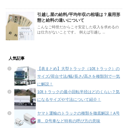
引越し屋の給料/平均年収の相場は？雇用形
態と給料の違いについて
こんなご時世だからこそ安定した収入を求めるの
は仕方がないことです。 例えば引越し ...
人気記事
【表まとめ】大型トラック（10tトラック）の
サイズ/荷台寸法/幅/長さ/高さを種類別で一気
に解説！
10tトラックの最小回転半径はどのくらい？気
になるサイズや寸法について紹介！
ヤマト運輸のトラックの種類を徹底解説！A号
車、D号車など特有の呼び方の意味