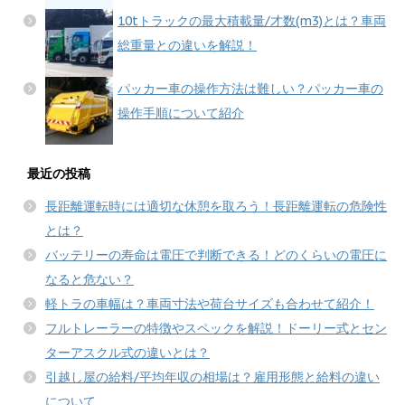
10tトラックの最大積載量/才数(m3)とは？車両
総重量との違いを解説！
パッカー車の操作方法は難しい？パッカー車の
操作手順について紹介
最近の投稿
長距離運転時には適切な休憩を取ろう！長距離運転の危険性
とは？
バッテリーの寿命は電圧で判断できる！どのくらいの電圧に
なると危ない？
軽トラの車幅は？車両寸法や荷台サイズも合わせて紹介！
フルトレーラーの特徴やスペックを解説！ドーリー式とセン
ターアスクル式の違いとは？
引越し屋の給料/平均年収の相場は？雇用形態と給料の違い
について