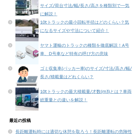
サイズ/荷台寸法/幅/長さ/高さを種類別で一気
に解説！
10tトラックの最小回転半径はどのくらい？気
になるサイズや寸法について紹介！
ヤマト運輸のトラックの種類を徹底解説！A号
車、D号車など特有の呼び方の意味
ゴミ収集車(パッカー車)のサイズ/寸法/高さ/幅/
長さ/積載量はどれくらい？
10tトラックの最大積載量/才数(m3)とは？車両
総重量との違いを解説！
最近の投稿
長距離運転時には適切な休憩を取ろう！長距離運転の危険性