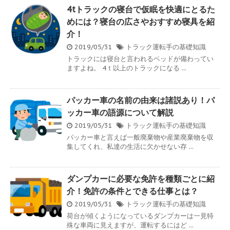
4tトラックの寝台で仮眠を快適にとるた
めには？寝台の広さやおすすめ寝具を紹
介！
2019/05/31
トラック運転手の基礎知識
トラックには寝台と言われるベッドが備わってい
ますよね。 4ｔ以上のトラックになる ...
パッカー車の名前の由来は諸説あり！パ
ッカー車の語源について解説
2019/05/31
トラック運転手の基礎知識
パッカー車と言えば一般廃棄物や産業廃棄物を収
集してくれ、私達の生活に欠かせない存 ...
ダンプカーに必要な免許を種類ごとに紹
介！免許の条件とできる仕事とは？
2019/05/31
トラック運転手の基礎知識
荷台が傾くようになっているダンプカーは一見特
殊な車両に見えますが、運転するにはど ...