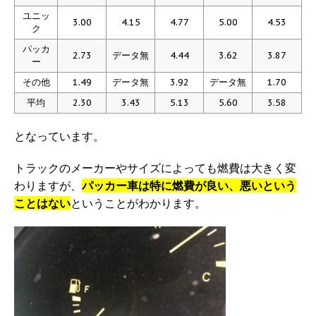
ユニッ
3.00
4.15
4.77
5.00
4.53
ク
パッカ
2.73
データ無
4.44
3.62
3.87
ー
その他
1.49
データ無
3.92
データ無
1.70
平均
2.30
3.43
5.13
5.60
3.58
となっています。
トラックのメーカーやサイズによっても燃費は大きく変
わりますが、
パッカー車は特に燃費が良い、悪いという
ことはない
ということがわかります。