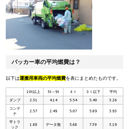
パッカー車の平均燃費は？
以下は
運搬用車両の平均燃費
を表にまとめたものです。
10t以上
5t～9t
４ｔ
３ｔ以下
平均
ダンプ
2.31
4.14
5.54
5.40
3.26
コンテ
2.57
2.49
5.07
5.89
3.93
ナ
平トラ
1.88
データ無
5.68
7.39
3.19
ック