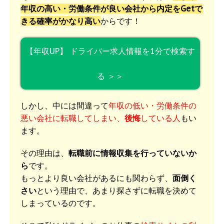
年収の高い・労働条件が良い会社から内定をGetで
きる確率がかなり高い
からです！
【年収UP】 ドライバー求人情報を1分で検索す
る ＞＞
しかし、中には間違って
年収の低い・労働条件の
悪い会社に転職してしまい、
後悔
している人
もい
ます。
その理由は、
転職前に情報収集を行っていないか
ら
です。
もっとより良い会社があるにも関わらず、
面倒く
さい
という理由で、あまり探さずに転職を決めて
しまっているのです。