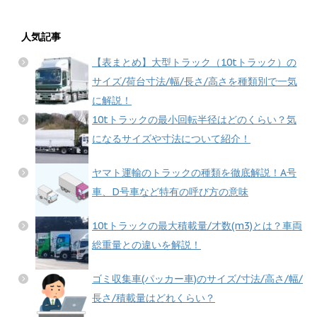
人気記事
【表まとめ】大型トラック（10tトラック）の
サイズ/荷台寸法/幅/長さ/高さを種類別で一気
に解説！
10tトラックの最小回転半径はどのくらい？気
になるサイズや寸法について紹介！
ヤマト運輸のトラックの種類を徹底解説！A号
車、D号車など特有の呼び方の意味
10tトラックの最大積載量/才数(m3)とは？車両
総重量との違いを解説！
ゴミ収集車(パッカー車)のサイズ/寸法/高さ/幅/
長さ/積載量はどれくらい？