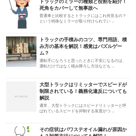
トラックのミラーの種類と役割を紹介！
死角をカバーして無事故へ
普通車と比較するとトラックにはこれ何見るの？
という特殊なミラーが取り付けられてい ...
トラックの手積みのコツ、専門用語、積
み方の基本を解説！感覚はパズルゲー
ム？
運転手になろうと思ったときに不安になるのは、
運転だけではなく積み降ろし方法なども ...
大型トラックはリミッターでスピードが
制限されている！義務化違反についても
解説
通常、大型トラックにはスピードリミッターと呼
ばれているスピードを抑制する装置がつ ...
その症状はパワステオイル漏れが原因か