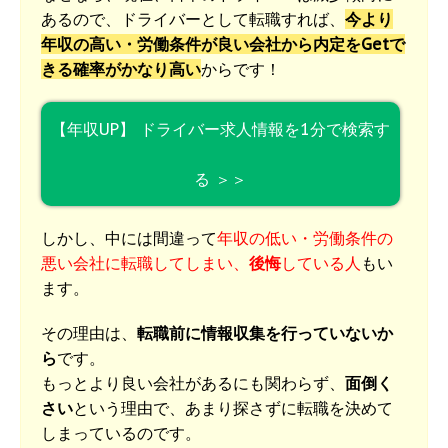
あるので、ドライバーとして転職すれば、
今より
年収の高い・労働条件が良い会社から内定をGetで
きる確率がかなり高い
からです！
【年収UP】 ドライバー求人情報を1分で検索す
る ＞＞
しかし、中には間違って
年収の低い・労働条件の
悪い会社に転職してしまい、
後悔
している人
もい
ます。
その理由は、
転職前に情報収集を行っていないか
ら
です。
もっとより良い会社があるにも関わらず、
面倒く
さい
という理由で、あまり探さずに転職を決めて
しまっているのです。