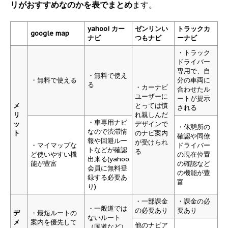
リがおすすめなのかを表でまとめ
ます。
yahoo! カー
ゼンリンい
トラックカ
google map
ナビ
つもナビ
ーナビ
・トラック
ドライバー
専用で、自
・無料で使え
・無料で使える
分の車両に
る
・カーナビ
合わせたル
ユーザーに
ートが提示
メ
とっては慣
される
リ
れ親しんだ
・車専用ナビ
ッ
デザインで
・休憩所の
なので渋滞情
ト
のナビ案内
確認や同僚
報や回避ルー
が受けられ
・マイマップな
ドライバー
トなどが確認
る
ど使いやすい機
の現在位置
出来る(yahoo
能が豊富
の確認など
会員に無料登
の機能が豊
録する必要あ
富
り)
・一部課金
・課金の必
・一般道では
の必要あり
要あり
デ
・最短ルートの
ないルート
メ
案内を優先して
他のナビア
（国道など）