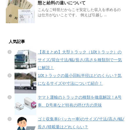
態と給料の違いについて
こんなご時世だからこそ安定した収入を求めるの
は仕方がないことです。 例えば引越し ...
人気記事
【表まとめ】大型トラック（10tトラック）の
サイズ/荷台寸法/幅/長さ/高さを種類別で一気
に解説！
10tトラックの最小回転半径はどのくらい？気
になるサイズや寸法について紹介！
ヤマト運輸のトラックの種類を徹底解説！A号
車、D号車など特有の呼び方の意味
ゴミ収集車(パッカー車)のサイズ/寸法/高さ/幅/
長さ/積載量はどれくらい？