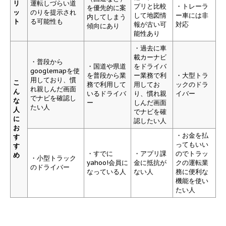
リ
運転しづらい道
プリと比較
・トレーラ
を優先的に案
ッ
のりを提示され
して地図情
ー車には非
内してしまう
ト
る可能性も
報が古い可
対応
傾向にあり
能性あり
・過去に車
載カーナビ
・普段から
・国道や県道
をドライバ
googlemapを使
を普段から業
ー業務で利
・大型トラ
用しており、慣
こ
務で利用して
用してお
ックのドラ
れ親しんだ画面
ん
いるドライバ
り、慣れ親
イバー
でナビを確認し
な
ー
しんだ画面
たい人
人
でナビを確
に
認したい人
お
・お金を払
す
ってもいい
す
・すでに
・アプリ課
のでトラッ
め
・小型トラック
yahoo!会員に
金に抵抗が
クの運転業
のドライバー
なっている人
ない人
務に便利な
機能を使い
たい人