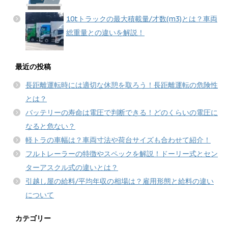
10tトラックの最大積載量/才数(m3)とは？車両
総重量との違いを解説！
最近の投稿
長距離運転時には適切な休憩を取ろう！長距離運転の危険性
とは？
バッテリーの寿命は電圧で判断できる！どのくらいの電圧に
なると危ない？
軽トラの車幅は？車両寸法や荷台サイズも合わせて紹介！
フルトレーラーの特徴やスペックを解説！ドーリー式とセン
ターアスクル式の違いとは？
引越し屋の給料/平均年収の相場は？雇用形態と給料の違い
について
カテゴリー