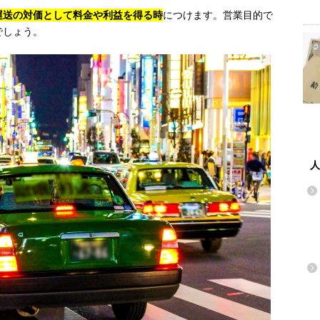
運送の対価として料金や利益を得る時
につけます。営業目的で
でしょう。
人