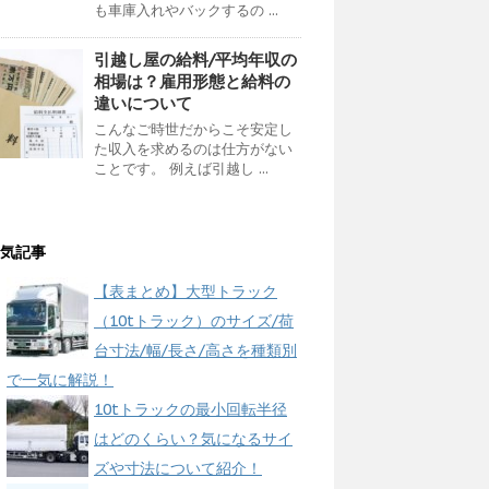
も車庫入れやバックするの ...
引越し屋の給料/平均年収の
相場は？雇用形態と給料の
違いについて
こんなご時世だからこそ安定し
た収入を求めるのは仕方がない
ことです。 例えば引越し ...
気記事
【表まとめ】大型トラック
（10tトラック）のサイズ/荷
台寸法/幅/長さ/高さを種類別
で一気に解説！
10tトラックの最小回転半径
はどのくらい？気になるサイ
ズや寸法について紹介！