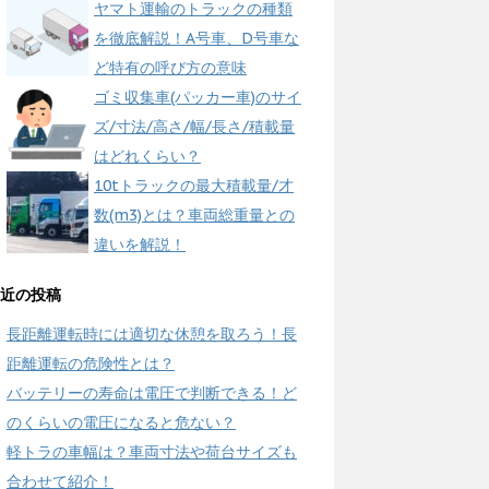
ヤマト運輸のトラックの種類
を徹底解説！A号車、D号車な
ど特有の呼び方の意味
ゴミ収集車(パッカー車)のサイ
ズ/寸法/高さ/幅/長さ/積載量
はどれくらい？
10tトラックの最大積載量/才
数(m3)とは？車両総重量との
違いを解説！
近の投稿
長距離運転時には適切な休憩を取ろう！長
距離運転の危険性とは？
バッテリーの寿命は電圧で判断できる！ど
のくらいの電圧になると危ない？
軽トラの車幅は？車両寸法や荷台サイズも
合わせて紹介！