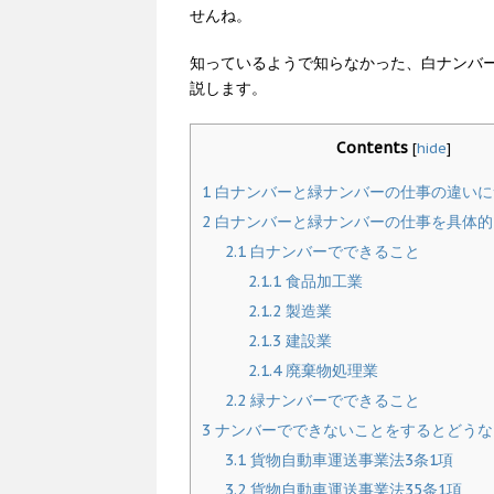
せんね。
知っているようで知らなかった、白ナンバ
説します。
Contents
[
hide
]
1
白ナンバーと緑ナンバーの仕事の違いに
2
白ナンバーと緑ナンバーの仕事を具体的
2.1
白ナンバーでできること
2.1.1
食品加工業
2.1.2
製造業
2.1.3
建設業
2.1.4
廃棄物処理業
2.2
緑ナンバーでできること
3
ナンバーでできないことをするとどうな
3.1
貨物自動車運送事業法3条1項
3.2
貨物自動車運送事業法35条1項