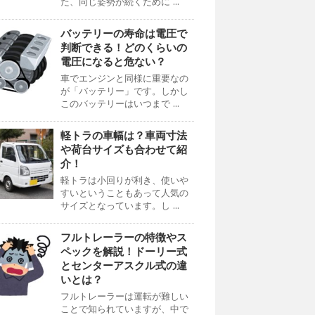
た、同じ姿勢が続くために ...
バッテリーの寿命は電圧で
判断できる！どのくらいの
電圧になると危ない？
車でエンジンと同様に重要なの
が「バッテリー」です。しかし
このバッテリーはいつまで ...
軽トラの車幅は？車両寸法
や荷台サイズも合わせて紹
介！
軽トラは小回りが利き、使いや
すいということもあって人気の
サイズとなっています。し ...
フルトレーラーの特徴やス
ペックを解説！ドーリー式
とセンターアスクル式の違
いとは？
フルトレーラーは運転が難しい
ことで知られていますが、中で