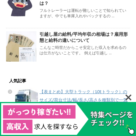
は？
フルトレーラーは運転が難しいことで知られてい
ますが、中でも車庫入れやバックするの ...
引越し屋の給料/平均年収の相場は？雇用形
態と給料の違いについて
こんなご時世だからこそ安定した収入を求めるの
は仕方がないことです。 例えば引越し ...
人気記事
【表まとめ】大型トラック（10tトラック）の
サイズ/荷台寸法/幅/長さ/高さを種類別で一気
に解説！
10tトラックの最小回転半径はどのくらい？気
になるサイズや寸法について紹介！