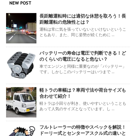
NEW POST
長距離運転時には適切な休憩を取ろう！長
距離運転の危険性とは？
運転は常に気を張っていないといけないというこ
ともあり、また、同じ姿勢が続くために ...
バッテリーの寿命は電圧で判断できる！ど
のくらいの電圧になると危ない？
車でエンジンと同様に重要なのが「バッテリー」
です。しかしこのバッテリーはいつまで ...
軽トラの車幅は？車両寸法や荷台サイズも
合わせて紹介！
軽トラは小回りが利き、使いやすいということも
あって人気のサイズとなっています。し ...
フルトレーラーの特徴やスペックを解説！
ドーリー式とセンターアスクル式の違いと