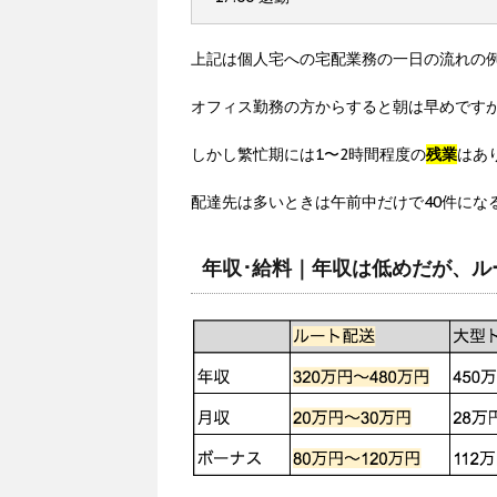
上記は個人宅への宅配業務の一日の流れの
オフィス勤務の方からすると朝は早めです
しかし繁忙期には1〜2時間程度の
残業
はあ
配達先は多いときは午前中だけで40件にな
年収･給料｜年収は低めだが、