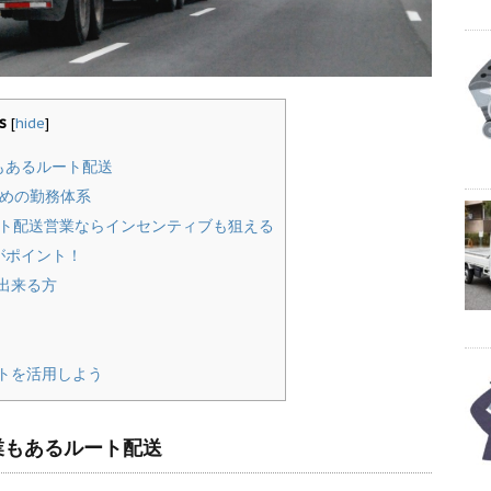
s
[
hide
]
もあるルート配送
めの勤務体系
ト配送営業ならインセンティブも狙える
がポイント！
出来る方
トを活用しよう
業もあるルート配送