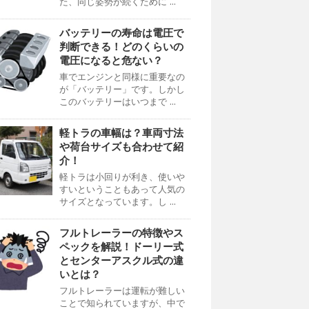
た、同じ姿勢が続くために ...
バッテリーの寿命は電圧で
判断できる！どのくらいの
電圧になると危ない？
車でエンジンと同様に重要なの
が「バッテリー」です。しかし
このバッテリーはいつまで ...
軽トラの車幅は？車両寸法
や荷台サイズも合わせて紹
介！
軽トラは小回りが利き、使いや
すいということもあって人気の
サイズとなっています。し ...
フルトレーラーの特徴やス
ペックを解説！ドーリー式
とセンターアスクル式の違
いとは？
フルトレーラーは運転が難しい
ことで知られていますが、中で