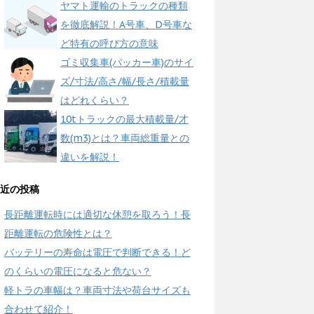
ヤマト運輸のトラックの種類
を徹底解説！A号車、D号車な
ど特有の呼び方の意味
ゴミ収集車(パッカー車)のサイ
ズ/寸法/高さ/幅/長さ/積載量
はどれくらい？
10tトラックの最大積載量/才
数(m3)とは？車両総重量との
違いを解説！
近の投稿
長距離運転時には適切な休憩を取ろう！長
距離運転の危険性とは？
バッテリーの寿命は電圧で判断できる！ど
のくらいの電圧になると危ない？
軽トラの車幅は？車両寸法や荷台サイズも
合わせて紹介！