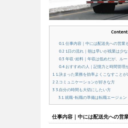
Content
0.1
仕事内容｜中には配送先への営業
0.2
1日の流れ｜朝は早いが残業は少な
0.3
年収･給料｜年収は低めだが、ルー
0.4
おすすめの人｜記憶力と時間管理
1
1.決まった業務を効率よくこなすことが
2
2.コミュニケーションが好きな方
3
3.自分の時間も大切にしたい方
3.1
就職･転職の準備は転職エージェン
仕事内容｜中には配送先への営