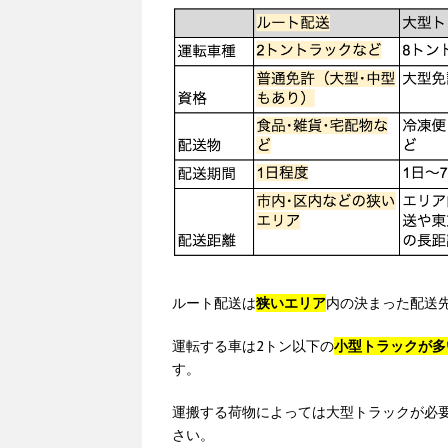
ルート配送は
狭いエリア
内の決まった配送
運転する車は2トン以下の
小型トラックが多
す。
運搬する荷物によっては大型トラックが必
さい。