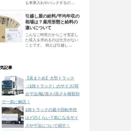
も車庫入れやバックするの ...
引越し屋の給料/平均年収の
相場は？雇用形態と給料の
違いについて
こんなご時世だからこそ安定し
た収入を求めるのは仕方がない
ことです。 例えば引越し ...
気記事
【表まとめ】大型トラック
（10tトラック）のサイズ/荷
台寸法/幅/長さ/高さを種類別
で一気に解説！
10tトラックの最小回転半径
はどのくらい？気になるサイ
ズや寸法について紹介！